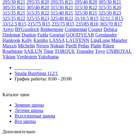
295/30 R21
295/35 R20
295/35 R21
295/40 R20
305/30 R21
305/35 R21
305/40 R20
315/30 R21
315/30 R22
315/35 R20
315/35 R21
315/35 R22
315/40 R21
325/30 R21
325/30 R23
325/35 R22
325/35 R23
325/40 R22
31/10.5 R15
32/11.5 R15
33/12.5 R15
215/75 R15
235/75 R15
235/85 R16
365/70 R17
Arivo
BFGoodrich
Bridgestone
Continental
Cooper
Debica
Diplomat
Dunlop
Fulda
General
GOODYEAR
Grenlander
Hankook
Kelly
Kumho
LASSA
LAUFENN
LingLong
Matador
Maxxis
Michelin
Nexen
Nokian
Pirelli
Petlas
Platin
Riken
Roadstone
SAILUN
Tigar
TORQUE
Tourador
Toyo
UNIROYAL
Viking
Vredestein
Yokohama
079 999 998
Strada Burebista 112/1
График работы: 8:00 - 20:00
Каталог шин
Зимние шины
Летние шины
Всесезонные шины
Все шины
Дополнительно