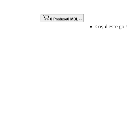
0
Produse
0 MDL
Coșul este gol!