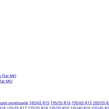
Flat MO
oate anvelopele
185/65 R15
195/55 R16
195/65 R15
205/55 R
R18
225/55 R17
225/55 R18
235/35 R20
235/40 R19
235/45 R