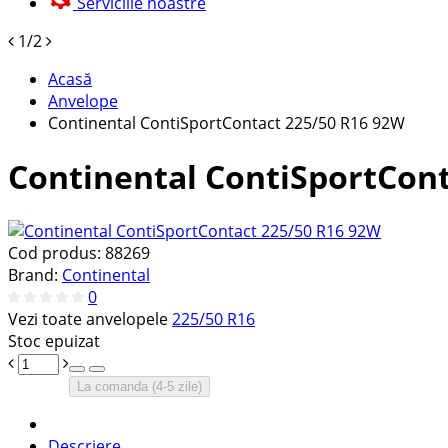
Serviciile noastre
1/2
Acasă
Anvelope
Continental ContiSportContact 225/50 R16 92W
Continental ContiSportCont
Cod produs:
88269
Brand:
Continental
0
Vezi toate anvelopele
225/50 R16
Stoc epuizat
La comanda (4-5 zile)
Descriere