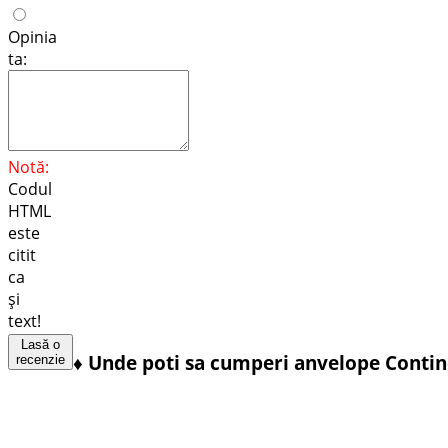
Opinia
ta:
Notă:
Codul
HTML
este
citit
ca
şi
text!
Lasă o
♦
Unde poti sa cumperi anvelope Contin
recenzie