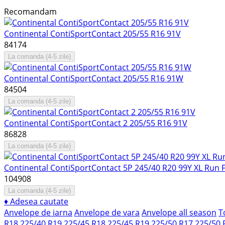
Recomandam
Continental ContiSportContact 205/55 R16 91V
84174
La comanda (4-5 zile)
Continental ContiSportContact 205/55 R16 91W
84504
La comanda (4-5 zile)
Continental ContiSportContact 2 205/55 R16 91V
86828
La comanda (4-5 zile)
Continental ContiSportContact 5P 245/40 R20 99Y XL Run 
104908
La comanda (4-5 zile)
♦
Adesea cautate
Anvelope de iarna
Anvelope de vara
Anvelope all season
T
R18
225/40 R19
225/45 R18
225/45 R19
225/50 R17
225/50 