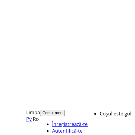
Limba
Coșul este gol!
Contul meu
Ру
Ro
Înregistrează-te
Autentifică-te