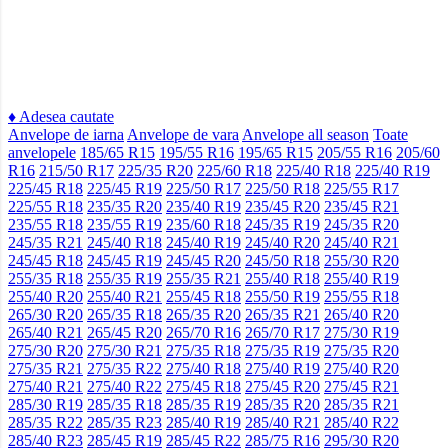
♦
Adesea cautate
Anvelope de iarna
Anvelope de vara
Anvelope all season
Toate
anvelopele
185/65 R15
195/55 R16
195/65 R15
205/55 R16
205/60
R16
215/50 R17
225/35 R20
225/60 R18
225/40 R18
225/40 R19
225/45 R18
225/45 R19
225/50 R17
225/50 R18
225/55 R17
225/55 R18
235/35 R20
235/40 R19
235/45 R20
235/45 R21
235/55 R18
235/55 R19
235/60 R18
245/35 R19
245/35 R20
245/35 R21
245/40 R18
245/40 R19
245/40 R20
245/40 R21
245/45 R18
245/45 R19
245/45 R20
245/50 R18
255/30 R20
255/35 R18
255/35 R19
255/35 R21
255/40 R18
255/40 R19
255/40 R20
255/40 R21
255/45 R18
255/50 R19
255/55 R18
265/30 R20
265/35 R18
265/35 R20
265/35 R21
265/40 R20
265/40 R21
265/45 R20
265/70 R16
265/70 R17
275/30 R19
275/30 R20
275/30 R21
275/35 R18
275/35 R19
275/35 R20
275/35 R21
275/35 R22
275/40 R18
275/40 R19
275/40 R20
275/40 R21
275/40 R22
275/45 R18
275/45 R20
275/45 R21
285/30 R19
285/35 R18
285/35 R19
285/35 R20
285/35 R21
285/35 R22
285/35 R23
285/40 R19
285/40 R21
285/40 R22
285/40 R23
285/45 R19
285/45 R22
285/75 R16
295/30 R20