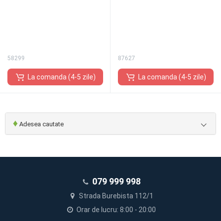
58299
87627
La comanda (4-5 zile)
La comanda (4-5 zile)
♦
Adesea cautate
079 999 998
Strada Burebista 112/1
Orar de lucru: 8:00 - 20:00