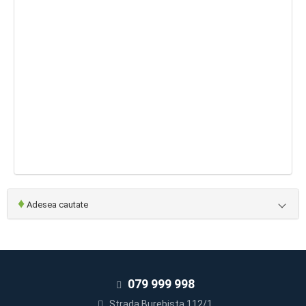
♦
Adesea cautate
079 999 998
Strada Burebista 112/1