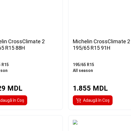
lin CrossClimate 2
Michelin CrossClimate 2
65 R15 88H
195/65 R15 91H
5 R15
195/65 R15
ason
All season
29 MDL
1.855 MDL
daugă în Coş
Adaugă în Coş