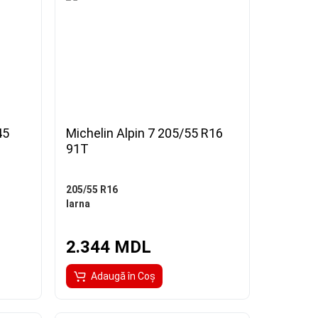
45
Michelin Alpin 7 205/55 R16
91T
205/55 R16
Iarna
2.344 MDL
Adaugă în Coş