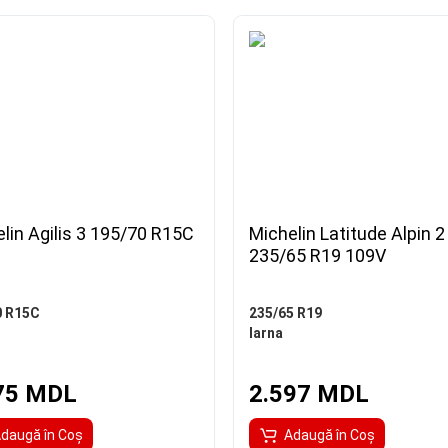
lin Agilis 3 195/70 R15C
Michelin Latitude Alpin 2
235/65 R19 109V
0 R15C
235/65 R19
Iarna
75 MDL
2.597 MDL
daugă în Coş
Adaugă în Coş