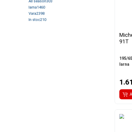
All season
303
Iarna
1460
Vara
2398
In stoc
210
Miche
91T
195/6
Iarna
1.6
A