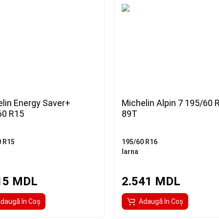
lin Energy Saver+
Michelin Alpin 7 195/60 
60 R15
89T
0 R15
195/60 R16
Iarna
15 MDL
2.541 MDL
daugă în Coş
Adaugă în Coş