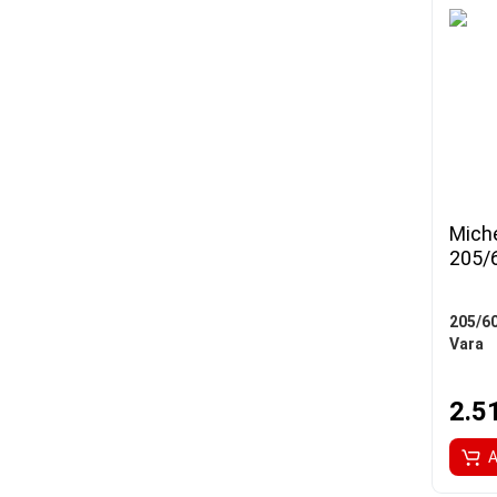
Miche
205/
205/6
Vara
2.5
A