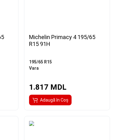
65
Michelin Primacy 4 195/65
R15 91H
195/65 R15
Vara
1.817 MDL
Adaugă în Coş