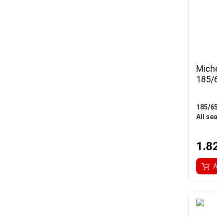
Miche
185/
185/6
All se
1.8
A