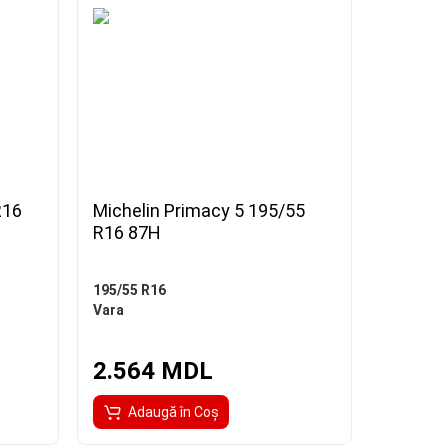
R16
Michelin Primacy 5 195/55
R16 87H
195/55 R16
Vara
2.564 MDL
Adaugă în Coş