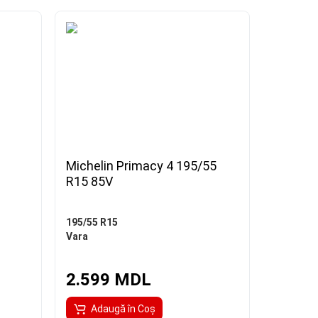
Michelin Primacy 4 195/55
R15 85V
195/55 R15
Vara
2.599 MDL
Adaugă în Coş