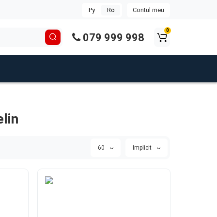
Contul meu
Ру
Ro
0
079 999 998
lin
60
Implicit