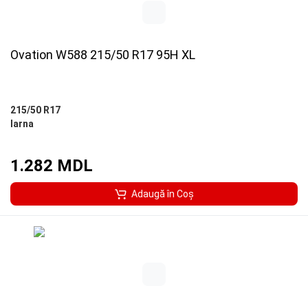
Ovation W588 215/50 R17 95H XL
215/50 R17
Iarna
1.282 MDL
Adaugă în Coş