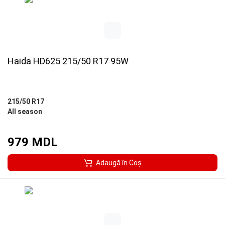
Haida HD625 215/50 R17 95W
215/50 R17
All season
979 MDL
Adaugă în Coş