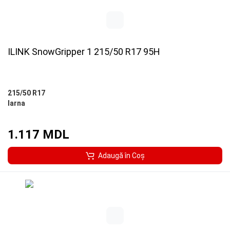
ILINK SnowGripper 1 215/50 R17 95H
215/50 R17
Iarna
1.117 MDL
Adaugă în Coş