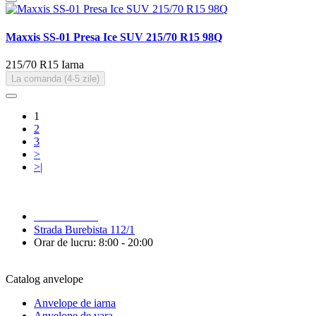
Maxxis SS-01 Presa Ice SUV 215/70 R15 98Q
215/70 R15
Iarna
La comanda (4-5 zile)
1
2
3
>
>|
079 999 998
Strada Burebista 112/1
Orar de lucru: 8:00 - 20:00
Catalog anvelope
Anvelope de iarna
Anvelope de vara