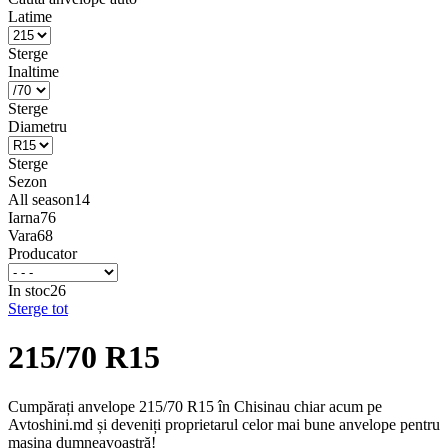
Latime
Sterge
Inaltime
Sterge
Diametru
Sterge
Sezon
All season
14
Iarna
76
Vara
68
Producator
In stoc
26
Sterge tot
215/70 R15
Cumpărați anvelope 215/70 R15 în Chisinau chiar acum pe
Avtoshini.md și deveniți proprietarul celor mai bune anvelope pentru
mașina dumneavoastră!