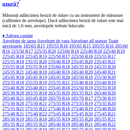
uzură?
Măsurați adâncimea benzii de rulare cu un instrument de măsurare
(calibrator de anvelope). Dacă adâncimea benzii de rulare este mai
mică de 1,6 mm, anvelopele trebuie înlocuite.
♦
Adesea cautate
Anvelope de iarna
Anvelope de vara
Anvelope all season
Toate
anvelopele
185/65 R15
195/55 R16
195/65 R15
205/55 R16
205/60
R16
215/50 R17
225/35 R20
225/60 R18
225/40 R18
225/40 R19
225/45 R18
225/45 R19
225/50 R17
225/50 R18
225/55 R17
225/55 R18
235/35 R20
235/40 R19
235/45 R20
235/45 R21
235/55 R18
235/55 R19
235/60 R18
245/35 R19
245/35 R20
245/35 R21
245/40 R18
245/40 R19
245/40 R20
245/40 R21
245/45 R18
245/45 R19
245/45 R20
245/50 R18
255/30 R20
255/35 R18
255/35 R19
255/35 R21
255/40 R18
255/40 R19
255/40 R20
255/40 R21
255/45 R18
255/50 R19
255/55 R18
265/30 R20
265/35 R18
265/35 R20
265/35 R21
265/40 R20
265/40 R21
265/45 R20
265/70 R16
265/70 R17
275/30 R19
275/30 R20
275/30 R21
275/35 R18
275/35 R19
275/35 R20
275/35 R21
275/35 R22
275/40 R18
275/40 R19
275/40 R20
275/40 R21
275/40 R22
275/45 R18
275/45 R20
275/45 R21
285/30 R19
285/35 R18
285/35 R19
285/35 R20
285/35 R21
285/35 R22
285/35 R23
285/40 R19
285/40 R21
285/40 R22
285/40 R23
285/45 R19
285/45 R22
285/75 R16
295/30 R20