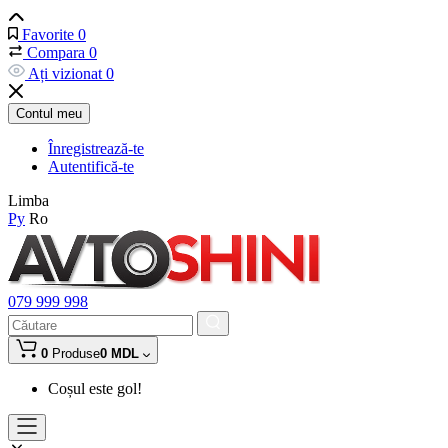
Favorite
0
Compara
0
Ați vizionat
0
Contul meu
Înregistrează-te
Autentifică-te
Limba
Ру
Ro
079 999 998
0
Produse
0 MDL
Coșul este gol!