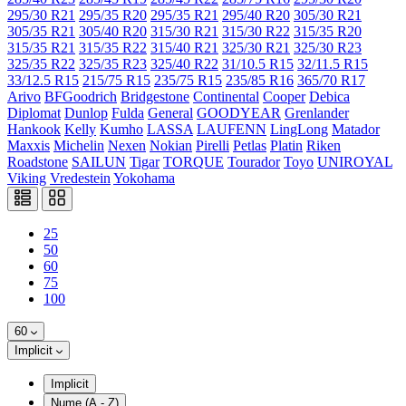
295/30 R21
295/35 R20
295/35 R21
295/40 R20
305/30 R21
305/35 R21
305/40 R20
315/30 R21
315/30 R22
315/35 R20
315/35 R21
315/35 R22
315/40 R21
325/30 R21
325/30 R23
325/35 R22
325/35 R23
325/40 R22
31/10.5 R15
32/11.5 R15
33/12.5 R15
215/75 R15
235/75 R15
235/85 R16
365/70 R17
Arivo
BFGoodrich
Bridgestone
Continental
Cooper
Debica
Diplomat
Dunlop
Fulda
General
GOODYEAR
Grenlander
Hankook
Kelly
Kumho
LASSA
LAUFENN
LingLong
Matador
Maxxis
Michelin
Nexen
Nokian
Pirelli
Petlas
Platin
Riken
Roadstone
SAILUN
Tigar
TORQUE
Tourador
Toyo
UNIROYAL
Viking
Vredestein
Yokohama
25
50
60
75
100
60
Implicit
Implicit
Nume (A - Z)