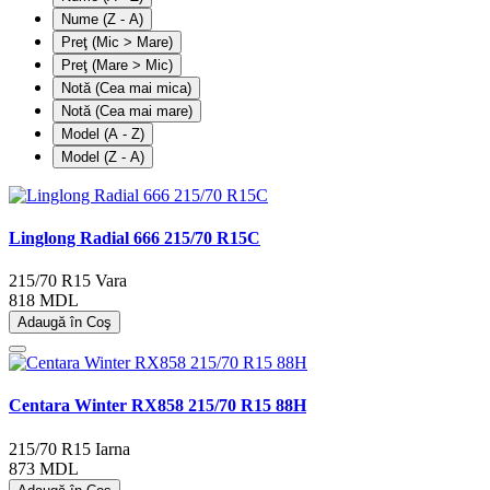
Nume (Z - A)
Preţ (Mic > Mare)
Preţ (Mare > Mic)
Notă (Cea mai mica)
Notă (Cea mai mare)
Model (A - Z)
Model (Z - A)
Linglong Radial 666 215/70 R15C
215/70 R15
Vara
818 MDL
Adaugă în Coş
Centara Winter RX858 215/70 R15 88H
215/70 R15
Iarna
873 MDL