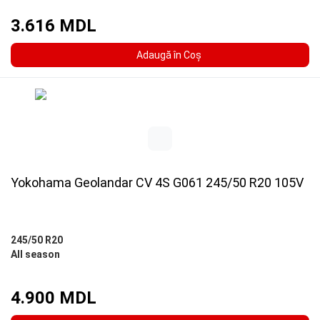
3.616 MDL
Adaugă în Coş
Yokohama Geolandar CV 4S G061 245/50 R20 105V
245/50 R20
All season
4.900 MDL