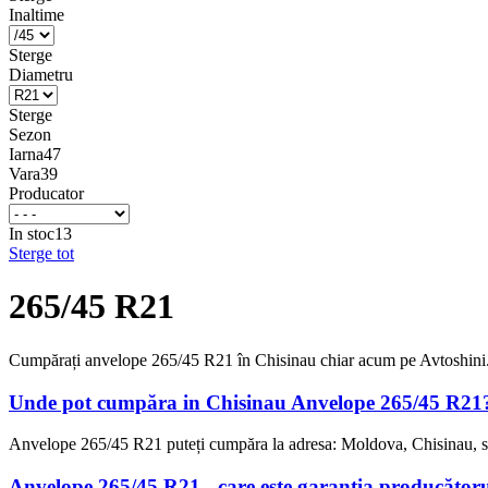
Inaltime
Sterge
Diametru
Sterge
Sezon
Iarna
47
Vara
39
Producator
In stoc
13
Sterge tot
265/45 R21
Cumpărați anvelope 265/45 R21 în Chisinau chiar acum pe Avtoshini.
Unde pot cumpăra in Chisinau Anvelope 265/45 R21
Anvelope 265/45 R21 puteți cumpăra la adresa: Moldova, Chisinau, st
Anvelope 265/45 R21 - care este garanția producător