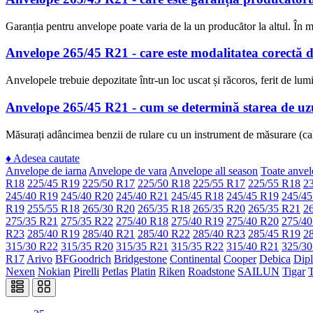
Garanția pentru anvelope poate varia de la un producător la altul. În mo
Anvelope 265/45 R21 - care este modalitatea corectă d
Anvelopele trebuie depozitate într-un loc uscat și răcoros, ferit de lumi
Anvelope 265/45 R21 - cum se determină starea de u
Măsurați adâncimea benzii de rulare cu un instrument de măsurare (cal
♦
Adesea cautate
Anvelope de iarna
Anvelope de vara
Anvelope all season
Toate anvel
R18
225/45 R19
225/50 R17
225/50 R18
225/55 R17
225/55 R18
2
245/40 R19
245/40 R20
245/40 R21
245/45 R18
245/45 R19
245/45
R19
255/55 R18
265/30 R20
265/35 R18
265/35 R20
265/35 R21
2
275/35 R21
275/35 R22
275/40 R18
275/40 R19
275/40 R20
275/40
R23
285/40 R19
285/40 R21
285/40 R22
285/40 R23
285/45 R19
2
315/30 R22
315/35 R20
315/35 R21
315/35 R22
315/40 R21
325/30
R17
Arivo
BFGoodrich
Bridgestone
Continental
Cooper
Debica
Dip
Nexen
Nokian
Pirelli
Petlas
Platin
Riken
Roadstone
SAILUN
Tigar