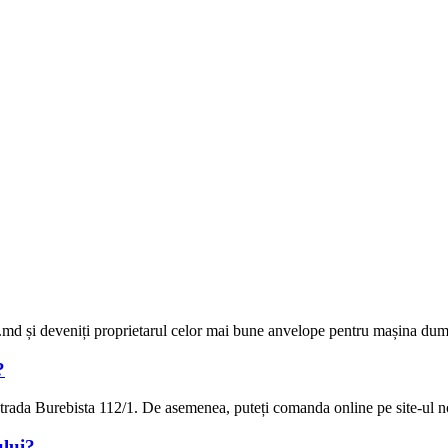
md și deveniți proprietarul celor mai bune anvelope pentru mașina du
?
rada Burebista 112/1. De asemenea, puteți comanda online pe site-ul n
ului?