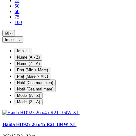
25
50
60
75
100
60
Implicit
Implicit
Nume (A - Z)
Nume (Z - A)
Preţ (Mic > Mare)
Preţ (Mare > Mic)
Notă (Cea mai mica)
Notă (Cea mai mare)
Model (A - Z)
Model (Z - A)
Haida HD927 265/45 R21 104W XL