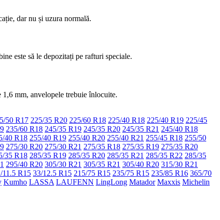
cație, dar nu și uzura normală.
ine este să le depozitați pe rafturi speciale.
 1,6 mm, anvelopele trebuie înlocuite.
5/50 R17
225/35 R20
225/60 R18
225/40 R18
225/40 R19
225/45
19
235/60 R18
245/35 R19
245/35 R20
245/35 R21
245/40 R18
5/40 R18
255/40 R19
255/40 R20
255/40 R21
255/45 R18
255/50
19
275/30 R20
275/30 R21
275/35 R18
275/35 R19
275/35 R20
5/35 R18
285/35 R19
285/35 R20
285/35 R21
285/35 R22
285/35
21
295/40 R20
305/30 R21
305/35 R21
305/40 R20
315/30 R21
/11.5 R15
33/12.5 R15
215/75 R15
235/75 R15
235/85 R16
365/70
y
Kumho
LASSA
LAUFENN
LingLong
Matador
Maxxis
Michelin