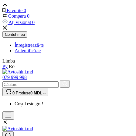
Favorite
0
Compara
0
Ați vizionat
0
Contul meu
Înregistrează-te
Autentifică-te
Limba
Ру
Ro
079 999 998
0
Produse
0 MDL
Coșul este gol!