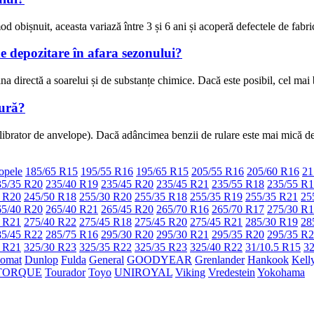
d obișnuit, aceasta variază între 3 și 6 ani și acoperă defectele de fabri
e depozitare în afara sezonului?
na directă a soarelui și de substanțe chimice. Dacă este posibil, cel mai b
zură?
ibrator de anvelope). Dacă adâncimea benzii de rulare este mai mică de
opele
185/65 R15
195/55 R16
195/65 R15
205/55 R16
205/60 R16
21
35/35 R20
235/40 R19
235/45 R20
235/45 R21
235/55 R18
235/55 R
 R20
245/50 R18
255/30 R20
255/35 R18
255/35 R19
255/35 R21
25
65/40 R20
265/40 R21
265/45 R20
265/70 R16
265/70 R17
275/30 R
 R21
275/40 R22
275/45 R18
275/45 R20
275/45 R21
285/30 R19
28
85/45 R22
285/75 R16
295/30 R20
295/30 R21
295/35 R20
295/35 R
 R21
325/30 R23
325/35 R22
325/35 R23
325/40 R22
31/10.5 R15
32
lomat
Dunlop
Fulda
General
GOODYEAR
Grenlander
Hankook
Kell
TORQUE
Tourador
Toyo
UNIROYAL
Viking
Vredestein
Yokohama