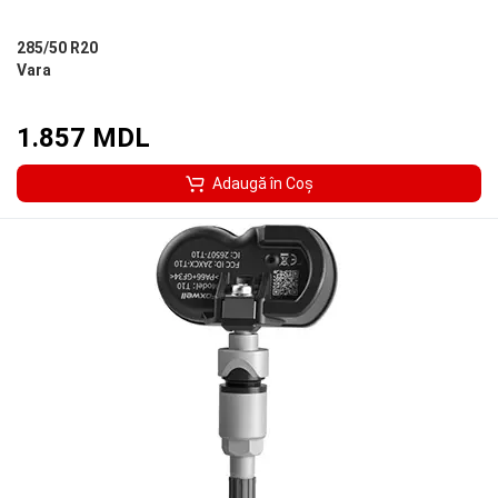
285/50 R20
Vara
1.857 MDL
Adaugă în Coş