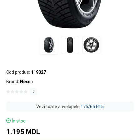
Cod produs:
119027
Brand:
Nexen
0
Vezi toate anvelopele
175/65 R15
În stoc
1.195 MDL