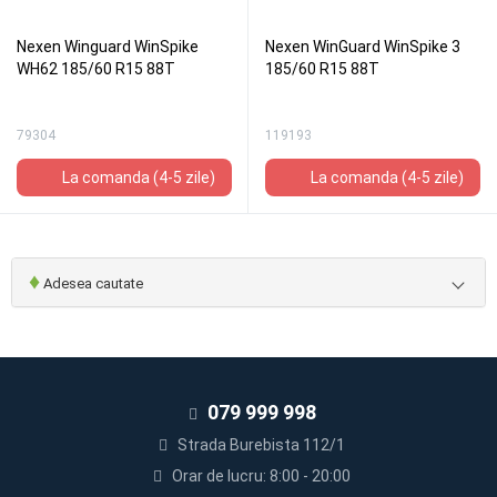
Nexen Winguard WinSpike
Nexen WinGuard WinSpike 3
WH62 185/60 R15 88T
185/60 R15 88T
79304
119193
La comanda (4-5 zile)
La comanda (4-5 zile)
♦
Adesea cautate
079 999 998
Strada Burebista 112/1
Orar de lucru: 8:00 - 20:00