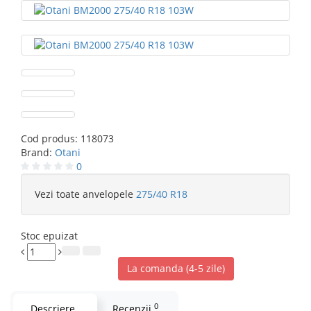
Cod produs:
118073
Brand:
Otani
0
Vezi toate anvelopele
275/40 R18
Stoc epuizat
La comanda (4-5 zile)
0
Descriere
Recenzii