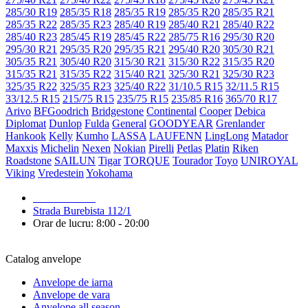
285/30 R19
285/35 R18
285/35 R19
285/35 R20
285/35 R21
285/35 R22
285/35 R23
285/40 R19
285/40 R21
285/40 R22
285/40 R23
285/45 R19
285/45 R22
285/75 R16
295/30 R20
295/30 R21
295/35 R20
295/35 R21
295/40 R20
305/30 R21
305/35 R21
305/40 R20
315/30 R21
315/30 R22
315/35 R20
315/35 R21
315/35 R22
315/40 R21
325/30 R21
325/30 R23
325/35 R22
325/35 R23
325/40 R22
31/10.5 R15
32/11.5 R15
33/12.5 R15
215/75 R15
235/75 R15
235/85 R16
365/70 R17
Arivo
BFGoodrich
Bridgestone
Continental
Cooper
Debica
Diplomat
Dunlop
Fulda
General
GOODYEAR
Grenlander
Hankook
Kelly
Kumho
LASSA
LAUFENN
LingLong
Matador
Maxxis
Michelin
Nexen
Nokian
Pirelli
Petlas
Platin
Riken
Roadstone
SAILUN
Tigar
TORQUE
Tourador
Toyo
UNIROYAL
Viking
Vredestein
Yokohama
079 999 998
Strada Burebista 112/1
Orar de lucru: 8:00 - 20:00
Catalog anvelope
Anvelope de iarna
Anvelope de vara
Anvelope all season