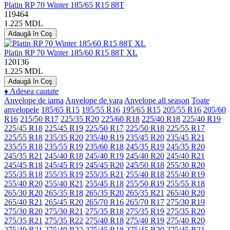
Platin RP 70 Winter 185/65 R15 88T
119464
1.225 MDL
Adaugă în Coş
Platin RP 70 Winter 185/60 R15 88T XL
120136
1.225 MDL
Adaugă în Coş
♦
Adesea cautate
Anvelope de iarna
Anvelope de vara
Anvelope all season
Toate
anvelopele
185/65 R15
195/55 R16
195/65 R15
205/55 R16
205/60
R16
215/50 R17
225/35 R20
225/60 R18
225/40 R18
225/40 R19
225/45 R18
225/45 R19
225/50 R17
225/50 R18
225/55 R17
225/55 R18
235/35 R20
235/40 R19
235/45 R20
235/45 R21
235/55 R18
235/55 R19
235/60 R18
245/35 R19
245/35 R20
245/35 R21
245/40 R18
245/40 R19
245/40 R20
245/40 R21
245/45 R18
245/45 R19
245/45 R20
245/50 R18
255/30 R20
255/35 R18
255/35 R19
255/35 R21
255/40 R18
255/40 R19
255/40 R20
255/40 R21
255/45 R18
255/50 R19
255/55 R18
265/30 R20
265/35 R18
265/35 R20
265/35 R21
265/40 R20
265/40 R21
265/45 R20
265/70 R16
265/70 R17
275/30 R19
275/30 R20
275/30 R21
275/35 R18
275/35 R19
275/35 R20
275/35 R21
275/35 R22
275/40 R18
275/40 R19
275/40 R20
275/40 R21
275/40 R22
275/45 R18
275/45 R20
275/45 R21