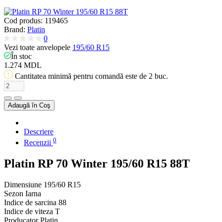
Cod produs:
119465
Brand:
Platin
0
Vezi toate anvelopele
195/60 R15
În stoc
1.274 MDL
Cantitatea minimă pentru comandă este de 2 buc.
Adaugă în Coş
Descriere
0
Recenzii
Platin RP 70 Winter 195/60 R15 88T
Dimensiune
195/60 R15
Sezon
Iarna
Indice de sarcina
88
Indice de viteza
T
Producator
Platin