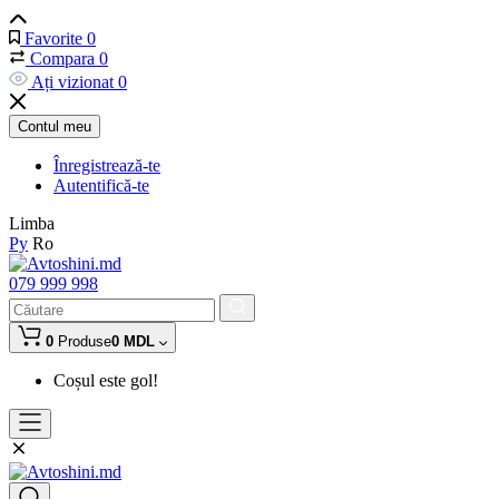
Favorite
0
Compara
0
Ați vizionat
0
Contul meu
Înregistrează-te
Autentifică-te
Limba
Ру
Ro
079 999 998
0
Produse
0 MDL
Coșul este gol!