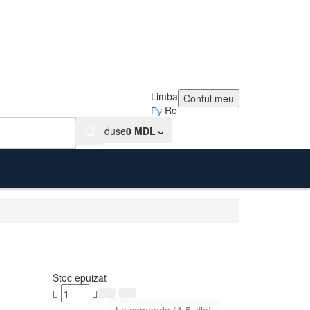
Limba
Contul meu
Ру
Ro
0
Produse
0 MDL
Stoc epuizat