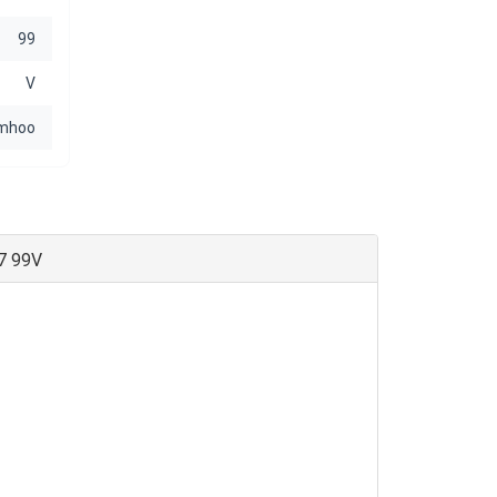
99
V
mhoo
7 99V