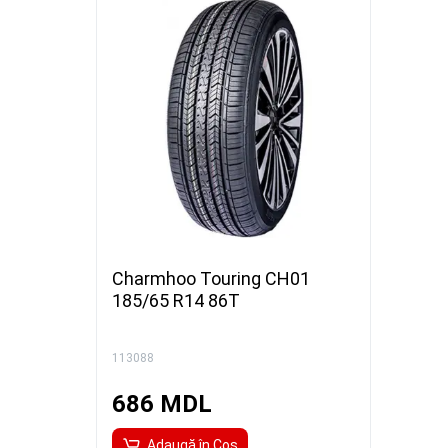
Charmhoo Touring CH01
185/65 R14 86Т
113088
686 MDL
Adaugă în Coş