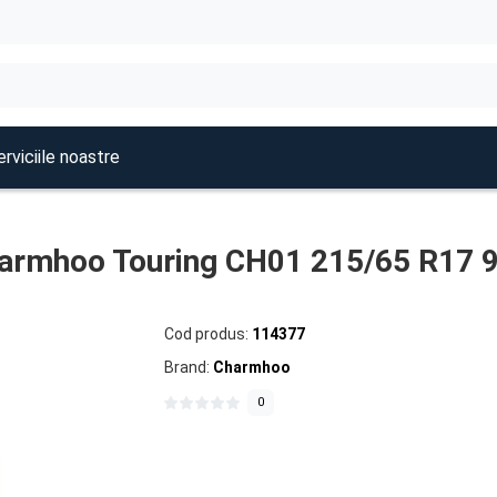
rviciile noastre
armhoo Touring CH01 215/65 R17 
Cod produs:
114377
Brand:
Charmhoo
0