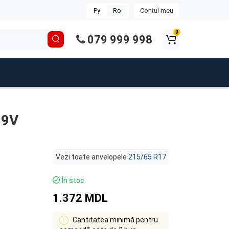
Contul meu
Ру
Ro
0
079 999 998
99V
Vezi toate anvelopele
215/65 R17
În stoc
1.372 MDL
Cantitatea minimă pentru