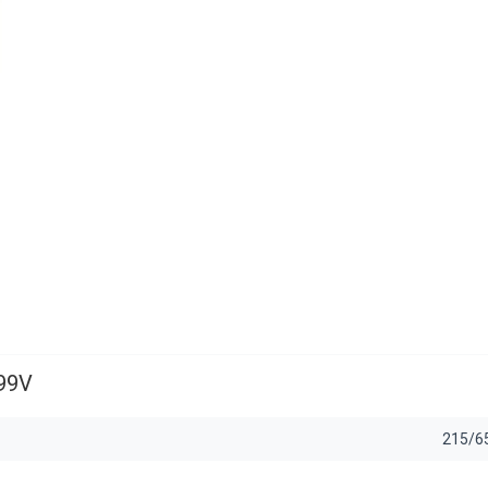
99V
215/6