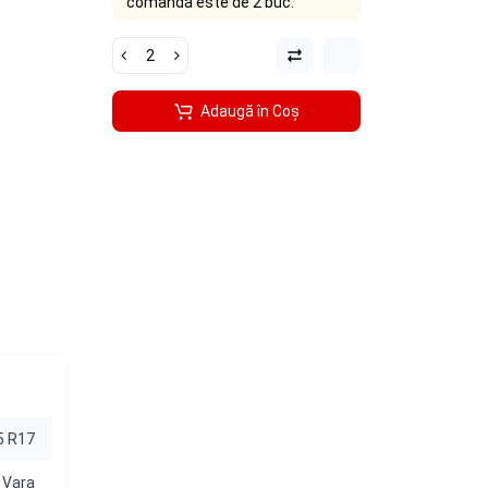
comandă este de 2 buc.
Adaugă în Coş
5 R17
Vara