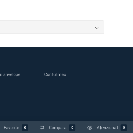
ri anvelope
Contul meu
Favorite
Compara
Ați vizionat
0
0
0