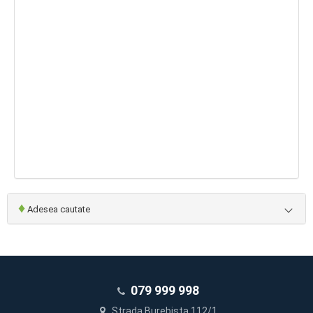
♦
Adesea cautate
079 999 998
Strada Burebista 112/1