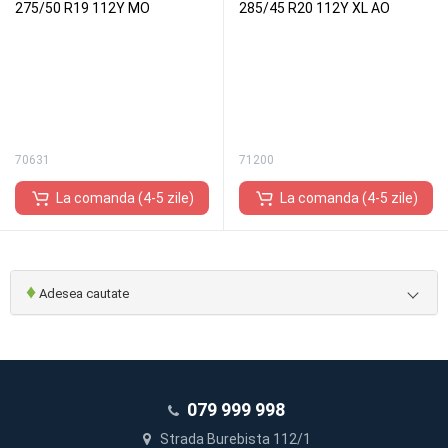
275/50 R19 112Y MO
285/45 R20 112Y XL AO
70631
71200
La comanda (4-5 zile)
La comanda (4-5 zile)
♦
Adesea cautate
079 999 998
Strada Burebista 112/1