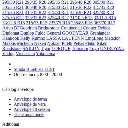
295/30 R21
295/35 R20
295/35 R21
295/40 R20
305/30 R21
305/35 R21
305/40 R20
315/30 R21
315/30 R22
315/35 R20
315/35 R21
315/35 R22
315/40 R21
325/30 R21
325/30 R23
325/35 R22
325/35 R23
325/40 R22
31/10.5 R15
32/11.5 R15
33/12.5 R15
215/75 R15
235/75 R15
235/85 R16
365/70 R17
Arivo
BFGoodrich
Bridgestone
Continental
Cooper
Debica
Diplomat
Dunlop
Fulda
General
GOODYEAR
Grenlander
Hankook
Kelly
Kumho
LASSA
LAUFENN
LingLong
Matador
Maxxis
Michelin
Nexen
Nokian
Pirelli
Petlas
Platin
Riken
Roadstone
SAILUN
Tigar
TORQUE
Tourador
Toyo
UNIROYAL
Viking
Vredestein
Yokohama
079 999 998
Strada Burebista 112/1
Orar de lucru: 8:00 - 20:00
Catalog anvelope
Anvelope de iarna
Anvelope de vara
Anvelope all season
Toate anvelopele
Aditional