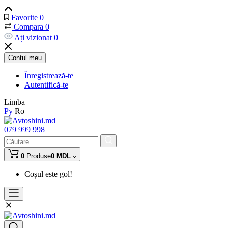
Favorite
0
Compara
0
Ați vizionat
0
Contul meu
Înregistrează-te
Autentifică-te
Limba
Ру
Ro
079 999 998
0
Produse
0 MDL
Coșul este gol!