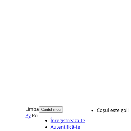
Limba
Coșul este gol!
Contul meu
Ру
Ro
Înregistrează-te
Autentifică-te