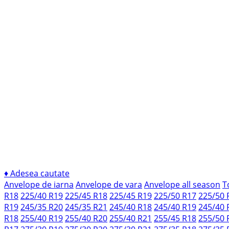
♦
Adesea cautate
Anvelope de iarna
Anvelope de vara
Anvelope all season
T
R18
225/40 R19
225/45 R18
225/45 R19
225/50 R17
225/50 
R19
245/35 R20
245/35 R21
245/40 R18
245/40 R19
245/40 
R18
255/40 R19
255/40 R20
255/40 R21
255/45 R18
255/50 