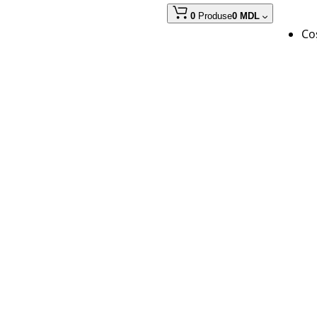
0
Produse
0 MDL
Coș