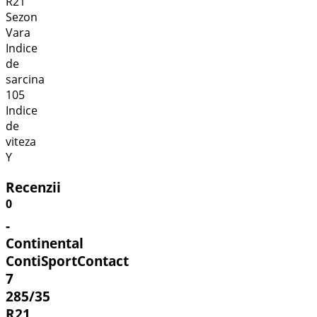
R21
Sezon
Vara
Indice
de
sarcina
105
Indice
de
viteza
Y
Recenzii
0
-
Continental
ContiSportContact
7
285/35
R21