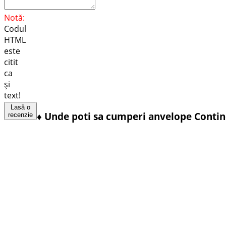
Notă:
Codul
HTML
este
citit
ca
şi
text!
Lasă o
♦
Unde poti sa cumperi anvelope Contin
recenzie