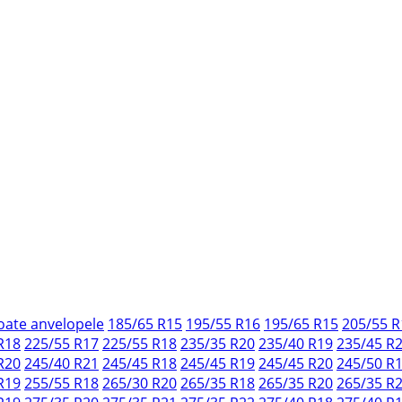
oate anvelopele
185/65 R15
195/55 R16
195/65 R15
205/55 R
R18
225/55 R17
225/55 R18
235/35 R20
235/40 R19
235/45 R
R20
245/40 R21
245/45 R18
245/45 R19
245/45 R20
245/50 R
R19
255/55 R18
265/30 R20
265/35 R18
265/35 R20
265/35 R