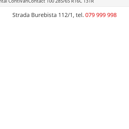
ntal ContiVanContact 100 285/65 R16C 131R
Strada Burebista 112/1, tel.
079 999 998