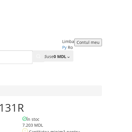
Limba
Contul meu
Ру
Ro
0
Produse
0 MDL
 131R
În stoc
7.203 MDL
Cantitatea minimă pentru