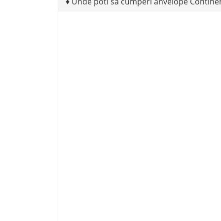
♦
Unde poti sa cumperi anvelope Contine