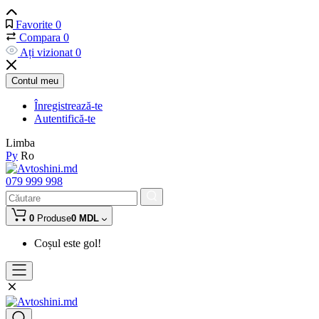
Favorite
0
Compara
0
Ați vizionat
0
Contul meu
Înregistrează-te
Autentifică-te
Limba
Ру
Ro
079 999 998
0
Produse
0 MDL
Coșul este gol!