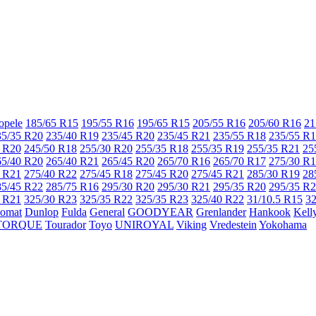
opele
185/65 R15
195/55 R16
195/65 R15
205/55 R16
205/60 R16
21
35/35 R20
235/40 R19
235/45 R20
235/45 R21
235/55 R18
235/55 R
 R20
245/50 R18
255/30 R20
255/35 R18
255/35 R19
255/35 R21
25
65/40 R20
265/40 R21
265/45 R20
265/70 R16
265/70 R17
275/30 R
 R21
275/40 R22
275/45 R18
275/45 R20
275/45 R21
285/30 R19
28
85/45 R22
285/75 R16
295/30 R20
295/30 R21
295/35 R20
295/35 R
 R21
325/30 R23
325/35 R22
325/35 R23
325/40 R22
31/10.5 R15
32
lomat
Dunlop
Fulda
General
GOODYEAR
Grenlander
Hankook
Kell
TORQUE
Tourador
Toyo
UNIROYAL
Viking
Vredestein
Yokohama