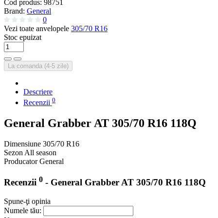
Cod produs:
98751
Brand:
General
0
Vezi toate anvelopele
305/70 R16
Stoc epuizat
La comanda (4-5 zile)
Descriere
0
Recenzii
General Grabber AT 305/70 R16 118Q
Dimensiune
305/70 R16
Sezon
All season
Producator
General
0
Recenzii
- General Grabber AT 305/70 R16 118Q
Spune-ţi opinia
Numele tău: