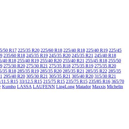
5/50 R17
225/35 R20
225/60 R18
225/40 R18
225/40 R19
225/45
19
235/60 R18
245/35 R19
245/35 R20
245/35 R21
245/40 R18
5/40 R18
255/40 R19
255/40 R20
255/40 R21
255/45 R18
255/50
19
275/30 R20
275/30 R21
275/35 R18
275/35 R19
275/35 R20
5/35 R18
285/35 R19
285/35 R20
285/35 R21
285/35 R22
285/35
21
295/40 R20
305/30 R21
305/35 R21
305/40 R20
315/30 R21
/11.5 R15
33/12.5 R15
215/75 R15
235/75 R15
235/85 R16
365/70
y
Kumho
LASSA
LAUFENN
LingLong
Matador
Maxxis
Michelin