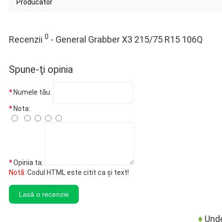
Producator
0
Recenzii
- General Grabber X3 215/75 R15 106Q
Spune-ţi opinia
Numele tău:
Nota:
Opinia ta:
Notă:
Codul HTML este citit ca şi text!
Lasă o recenzie
♦
Unde