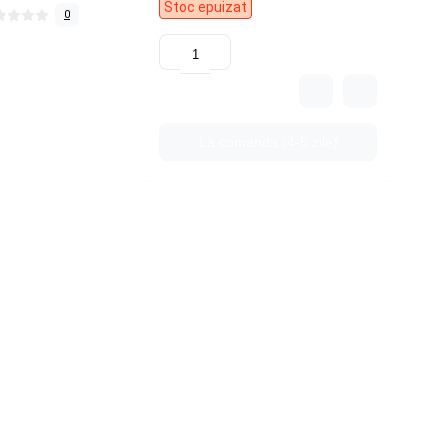
Stoc epuizat
0
La comanda (4-5 zile)