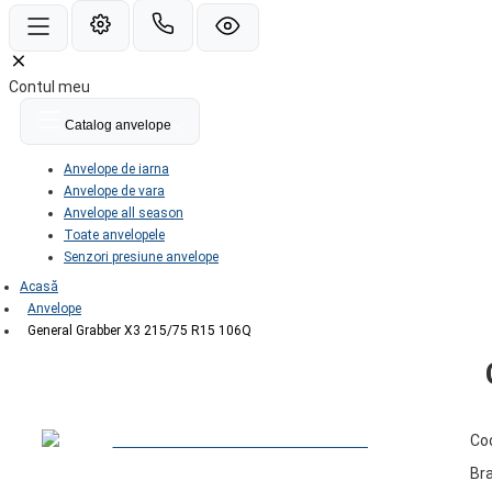
Contul meu
Catalog anvelope
Anvelope de iarna
Anvelope de vara
Anvelope all season
Toate anvelopele
Senzori presiune anvelope
Acasă
Anvelope
General Grabber X3 215/75 R15 106Q
Co
Br