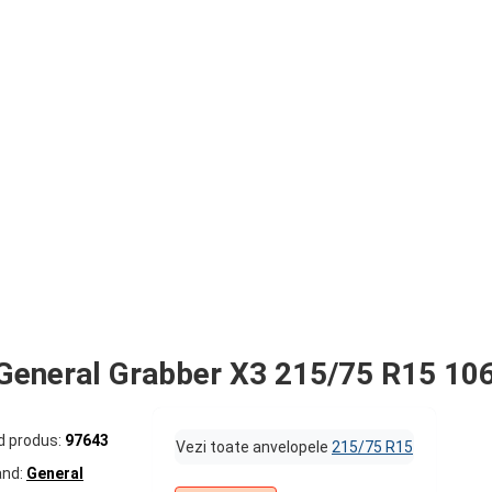
General Grabber X3 215/75 R15 10
d produs:
97643
Vezi toate anvelopele
215/75 R15
and:
General