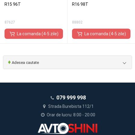
R15 96T
R16 98T
87627
88802
La comanda (4-5 zile)
La comanda (4-5 zile)
♦
Adesea cautate
079 999 998
Strada Burebista 112/1
Orar de lucru: 8:00 - 20:00