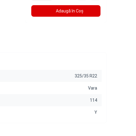
Adaugă în Coş
325/35 R22
Vara
114
Y