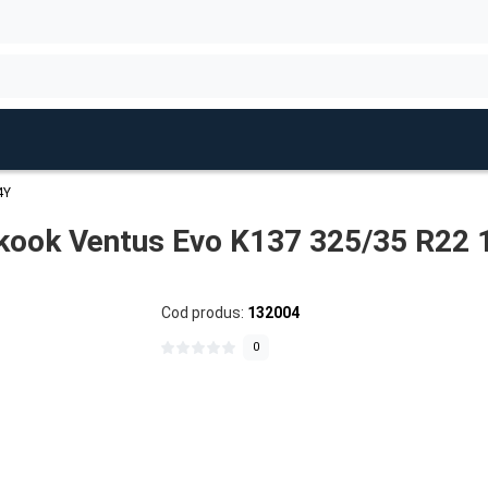
4Y
kook Ventus Evo K137 325/35 R22 
Cod produs:
132004
0