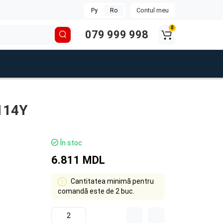
Contul meu
Ру
Ro
0
079 999 998
114Y
În stoc
6.811 MDL
Cantitatea minimă pentru
comandă este de 2 buc.