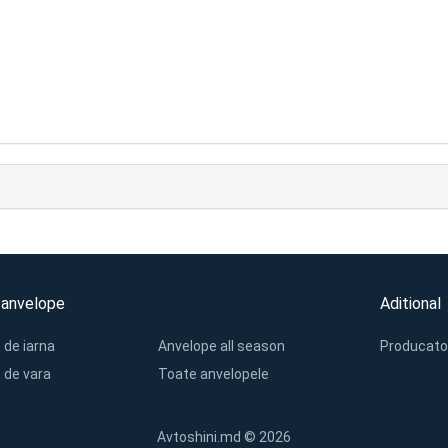
 anvelope
Aditional
 de iarna
Anvelope all season
Producato
 de vara
Toate anvelopele
Avtoshini.md © 2026