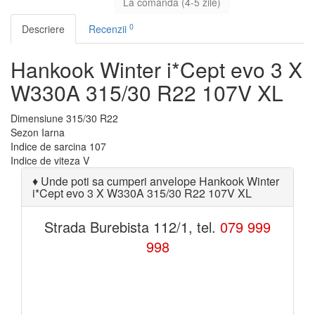
La comanda (4-5 zile)
0
Descriere
Recenzii
Hankook Winter i*Cept evo 3 X
W330A 315/30 R22 107V XL
Dimensiune
315/30 R22
Sezon
Iarna
Indice de sarcina
107
Indice de viteza
V
♦
Unde poti sa cumperi anvelope Hankook Winter
i*Cept evo 3 X W330A 315/30 R22 107V XL
Strada Burebista 112/1, tel.
079 999
998