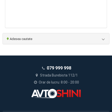
♦
Adesea cautate
079 999 998
Strada Burebista 112/1
Orar de lucru: 8:00 - 20:00