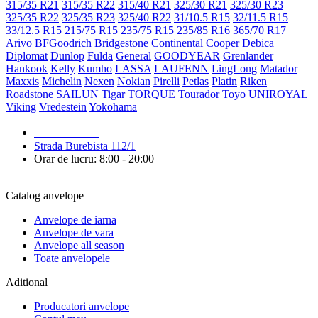
315/35 R21
315/35 R22
315/40 R21
325/30 R21
325/30 R23
325/35 R22
325/35 R23
325/40 R22
31/10.5 R15
32/11.5 R15
33/12.5 R15
215/75 R15
235/75 R15
235/85 R16
365/70 R17
Arivo
BFGoodrich
Bridgestone
Continental
Cooper
Debica
Diplomat
Dunlop
Fulda
General
GOODYEAR
Grenlander
Hankook
Kelly
Kumho
LASSA
LAUFENN
LingLong
Matador
Maxxis
Michelin
Nexen
Nokian
Pirelli
Petlas
Platin
Riken
Roadstone
SAILUN
Tigar
TORQUE
Tourador
Toyo
UNIROYAL
Viking
Vredestein
Yokohama
079 999 998
Strada Burebista 112/1
Orar de lucru: 8:00 - 20:00
Catalog anvelope
Anvelope de iarna
Anvelope de vara
Anvelope all season
Toate anvelopele
Aditional
Producatori anvelope