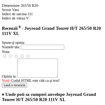
Dimensiune
265/50 R20
Sezon
Vara
Indice de sarcina
111
Indice de viteza
V
0
Recenzii
- Joyroad Grand Tourer H/T 265/50 R20
111V XL
Spune-ţi opinia
Numele tău:
Nota:
Opinia ta:
Notă:
Codul HTML este citit ca şi text!
Lasă o recenzie
♦
Unde poti sa cumperi anvelope Joyroad Grand
Tourer H/T 265/50 R20 111V XL