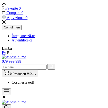
Favorite
0
Compara
0
Ați vizionat
0
Contul meu
Înregistrează-te
Autentifică-te
Limba
Ру
Ro
079 999 998
0
Produse
0 MDL
Coșul este gol!