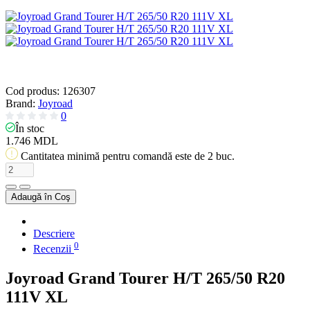
Cod produs:
126307
Brand:
Joyroad
0
În stoc
1.746 MDL
Cantitatea minimă pentru comandă este de 2 buc.
Adaugă în Coş
Descriere
0
Recenzii
Joyroad Grand Tourer H/T 265/50 R20
111V XL