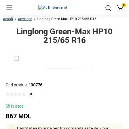
0
Acasă
Anvelope
Linglong Green-Max HP10 215/65 R16
Linglong Green-Max HP10
215/65 R16
Cod produs:
130776
0
În stoc
867 MDL
Cantitatea minimă pentru comandă este de 2 buc.