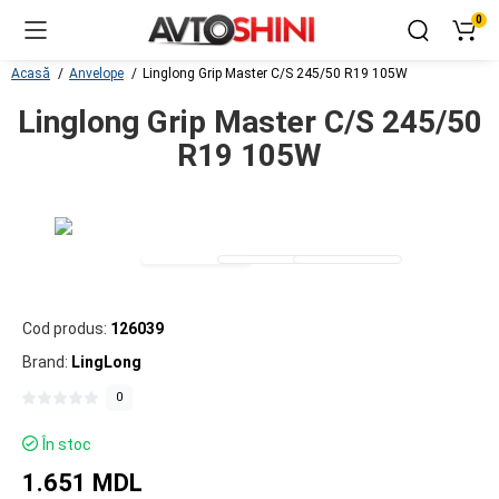
0
Acasă
Anvelope
Linglong Grip Master C/S 245/50 R19 105W
Linglong Grip Master C/S 245/50
R19 105W
Cod produs:
126039
Brand:
LingLong
0
În stoc
1.651 MDL