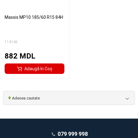
Maxxis MP10 185/60 R15 84H
114146
882 MDL
Adaugă în Coş
♦
Adesea cautate
079 999 998