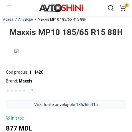
0
Acasă
Anvelope
Maxxis MP10 185/65 R15 88H
Maxxis MP10 185/65 R15 88H
Cod produs:
111420
Brand:
Maxxis
0
Vezi toate anvelopele
185/65 R15
În stoc
877 MDL