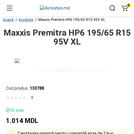
0
Acasă
Anvelope
Maxxis Premitra HP6 195/65 R15 95V XL
Maxxis Premitra HP6 195/65 R15
95V XL
Cod produs:
130788
0
În stoc
1.014 MDL
Cantitatea minimă pentru comandă este de 2 buc.