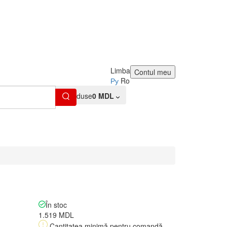
Limba
Contul meu
Ру
Ro
0
Produse
0 MDL
În stoc
1.519 MDL
Cantitatea minimă pentru comandă