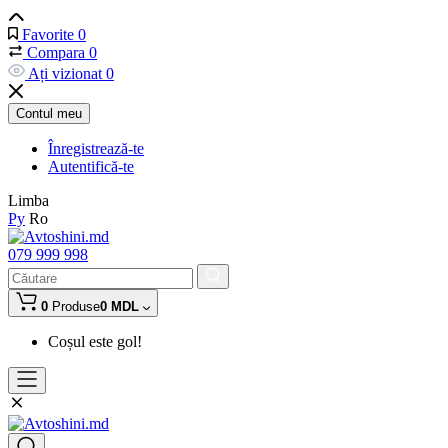
Favorite
0
Compara
0
Ați vizionat
0
Contul meu
Înregistrează-te
Autentifică-te
Limba
Ру
Ro
079 999 998
0
Produse
0 MDL
Coșul este gol!