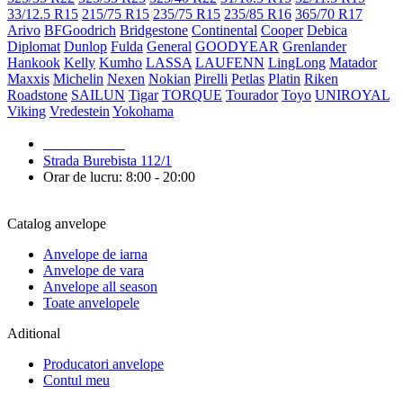
33/12.5 R15
215/75 R15
235/75 R15
235/85 R16
365/70 R17
Arivo
BFGoodrich
Bridgestone
Continental
Cooper
Debica
Diplomat
Dunlop
Fulda
General
GOODYEAR
Grenlander
Hankook
Kelly
Kumho
LASSA
LAUFENN
LingLong
Matador
Maxxis
Michelin
Nexen
Nokian
Pirelli
Petlas
Platin
Riken
Roadstone
SAILUN
Tigar
TORQUE
Tourador
Toyo
UNIROYAL
Viking
Vredestein
Yokohama
079 999 998
Strada Burebista 112/1
Orar de lucru: 8:00 - 20:00
Catalog anvelope
Anvelope de iarna
Anvelope de vara
Anvelope all season
Toate anvelopele
Aditional
Producatori anvelope
Contul meu