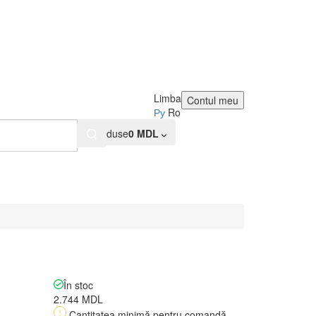
Limba
Contul meu
Ру
Ro
0
Produse
0 MDL
În stoc
2.744 MDL
Cantitatea minimă pentru comandă