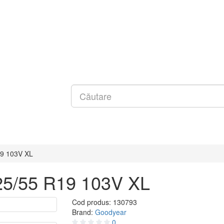
19 103V XL
225/55 R19 103V XL
Cod produs:
130793
Brand:
Goodyear
0