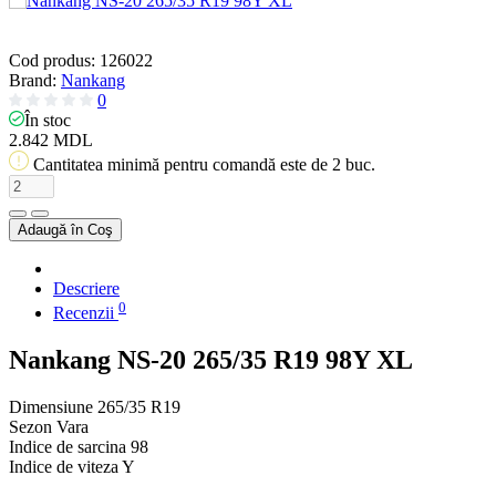
Cod produs:
126022
Brand:
Nankang
0
În stoc
2.842 MDL
Cantitatea minimă pentru comandă este de 2 buc.
Adaugă în Coş
Descriere
0
Recenzii
Nankang NS-20 265/35 R19 98Y XL
Dimensiune
265/35 R19
Sezon
Vara
Indice de sarcina
98
Indice de viteza
Y