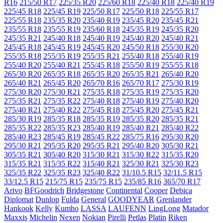
R16
215/50 R17
225/35 R20
225/60 R18
225/40 R18
225/40 R19
225/45 R18
225/45 R19
225/50 R17
225/50 R18
225/55 R17
225/55 R18
235/35 R20
235/40 R19
235/45 R20
235/45 R21
235/55 R18
235/55 R19
235/60 R18
245/35 R19
245/35 R20
245/35 R21
245/40 R18
245/40 R19
245/40 R20
245/40 R21
245/45 R18
245/45 R19
245/45 R20
245/50 R18
255/30 R20
255/35 R18
255/35 R19
255/35 R21
255/40 R18
255/40 R19
255/40 R20
255/40 R21
255/45 R18
255/50 R19
255/55 R18
265/30 R20
265/35 R18
265/35 R20
265/35 R21
265/40 R20
265/40 R21
265/45 R20
265/70 R16
265/70 R17
275/30 R19
275/30 R20
275/30 R21
275/35 R18
275/35 R19
275/35 R20
275/35 R21
275/35 R22
275/40 R18
275/40 R19
275/40 R20
275/40 R21
275/40 R22
275/45 R18
275/45 R20
275/45 R21
285/30 R19
285/35 R18
285/35 R19
285/35 R20
285/35 R21
285/35 R22
285/35 R23
285/40 R19
285/40 R21
285/40 R22
285/40 R23
285/45 R19
285/45 R22
285/75 R16
295/30 R20
295/30 R21
295/35 R20
295/35 R21
295/40 R20
305/30 R21
305/35 R21
305/40 R20
315/30 R21
315/30 R22
315/35 R20
315/35 R21
315/35 R22
315/40 R21
325/30 R21
325/30 R23
325/35 R22
325/35 R23
325/40 R22
31/10.5 R15
32/11.5 R15
33/12.5 R15
215/75 R15
235/75 R15
235/85 R16
365/70 R17
Arivo
BFGoodrich
Bridgestone
Continental
Cooper
Debica
Diplomat
Dunlop
Fulda
General
GOODYEAR
Grenlander
Hankook
Kelly
Kumho
LASSA
LAUFENN
LingLong
Matador
Maxxis
Michelin
Nexen
Nokian
Pirelli
Petlas
Platin
Riken