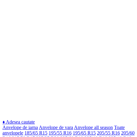
♦
Adesea cautate
Anvelope de iarna
Anvelope de vara
Anvelope all season
Toate
anvelopele
185/65 R15
195/55 R16
195/65 R15
205/55 R16
205/60