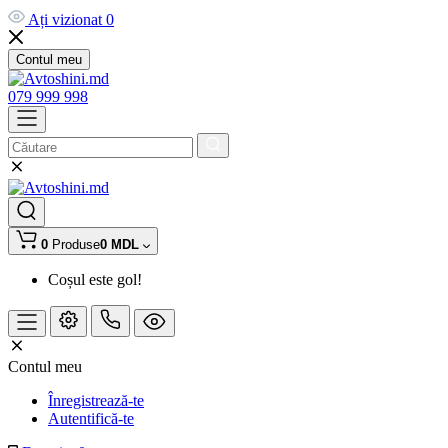
Ați vizionat
0
Contul meu
079 999 998
0
Produse
0 MDL
Coșul este gol!
Contul meu
Înregistrează-te
Autentifică-te