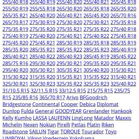
255/40 R18
255/40 R19
255/40 R20
255/40 R21
255/45 R18
255/50 R19
255/55 R18
265/30 R20
265/35 R18
265/35 R20
265/35 R21
265/40 R20
265/40 R21
265/45 R20
265/70 R16
265/70 R17
275/30 R19
275/30 R20
275/30 R21
275/35 R18
275/35 R19
275/35 R20
275/35 R21
275/35 R22
275/40 R18
275/40 R19
275/40 R20
275/40 R21
275/40 R22
275/45 R18
275/45 R20
275/45 R21
285/30 R19
285/35 R18
285/35 R19
285/35 R20
285/35 R21
285/35 R22
285/35 R23
285/40 R19
285/40 R21
285/40 R22
285/40 R23
285/45 R19
285/45 R22
285/75 R16
295/30 R20
295/30 R21
295/35 R20
295/35 R21
295/40 R20
305/30 R21
305/35 R21
305/40 R20
315/30 R21
315/30 R22
315/35 R20
315/35 R21
315/35 R22
315/40 R21
325/30 R21
325/30 R23
325/35 R22
325/35 R23
325/40 R22
31/10.5 R15
32/11.5 R15
33/12.5 R15
215/75 R15
235/75
R15
235/85 R16
365/70 R17
Arivo
BFGoodrich
Bridgestone
Continental
Cooper
Debica
Diplomat
Dunlop
Fulda
General
GOODYEAR
Grenlander
Hankook
Kelly
Kumho
LASSA
LAUFENN
LingLong
Matador
Maxxis
Michelin
Nexen
Nokian
Pirelli
Petlas
Platin
Riken
Roadstone
SAILUN
Tigar
TORQUE
Tourador
Toyo
UNIROYAL
Viking
Vredestein
Yokohama