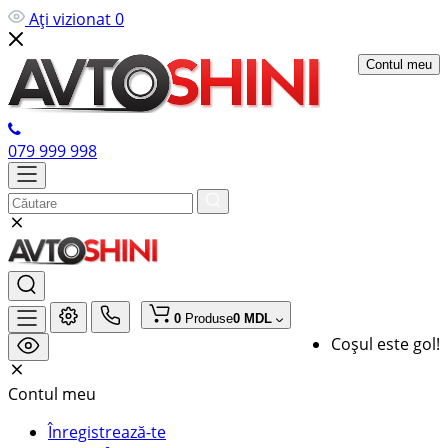
Ați vizionat
0
Contul meu
079 999 998
0
Produse
0 MDL
Coșul este gol!
Contul meu
Înregistrează-te