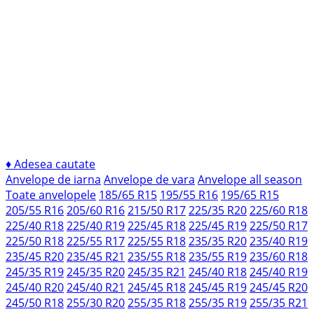
♦
Adesea cautate
Anvelope de iarna
Anvelope de vara
Anvelope all season
Toate anvelopele
185/65 R15
195/55 R16
195/65 R15
205/55 R16
205/60 R16
215/50 R17
225/35 R20
225/60 R18
225/40 R18
225/40 R19
225/45 R18
225/45 R19
225/50 R17
225/50 R18
225/55 R17
225/55 R18
235/35 R20
235/40 R19
235/45 R20
235/45 R21
235/55 R18
235/55 R19
235/60 R18
245/35 R19
245/35 R20
245/35 R21
245/40 R18
245/40 R19
245/40 R20
245/40 R21
245/45 R18
245/45 R19
245/45 R20
245/50 R18
255/30 R20
255/35 R18
255/35 R19
255/35 R21