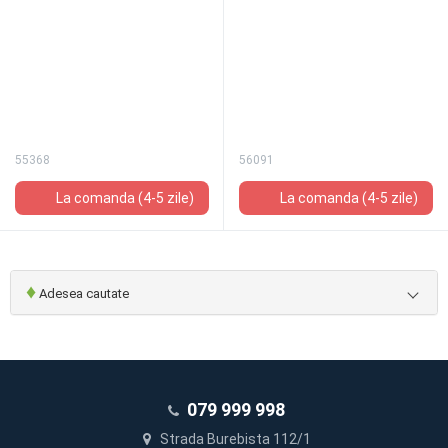
55368
56091
La comanda (4-5 zile)
La comanda (4-5 zile)
♦
Adesea cautate
079 999 998
Strada Burebista 112/1