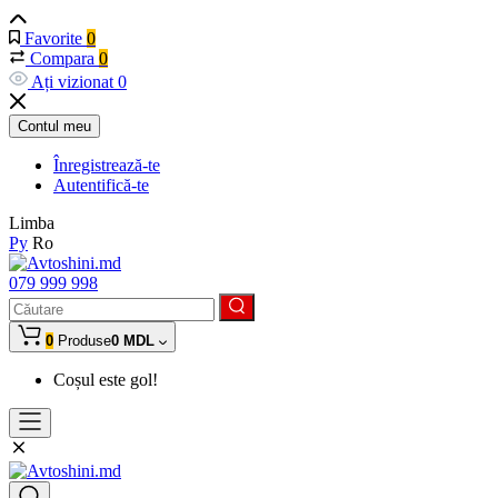
Favorite
0
Compara
0
Ați vizionat
0
Contul meu
Înregistrează-te
Autentifică-te
Limba
Ру
Ro
079 999 998
0
Produse
0 MDL
Coșul este gol!