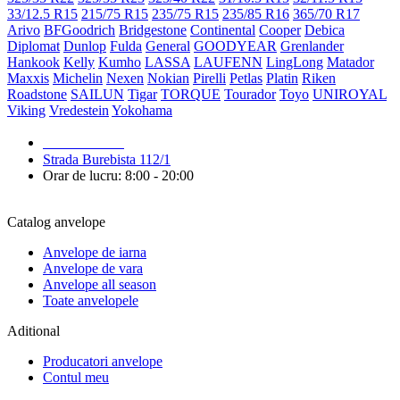
33/12.5 R15
215/75 R15
235/75 R15
235/85 R16
365/70 R17
Arivo
BFGoodrich
Bridgestone
Continental
Cooper
Debica
Diplomat
Dunlop
Fulda
General
GOODYEAR
Grenlander
Hankook
Kelly
Kumho
LASSA
LAUFENN
LingLong
Matador
Maxxis
Michelin
Nexen
Nokian
Pirelli
Petlas
Platin
Riken
Roadstone
SAILUN
Tigar
TORQUE
Tourador
Toyo
UNIROYAL
Viking
Vredestein
Yokohama
079 999 998
Strada Burebista 112/1
Orar de lucru: 8:00 - 20:00
Catalog anvelope
Anvelope de iarna
Anvelope de vara
Anvelope all season
Toate anvelopele
Aditional
Producatori anvelope
Contul meu