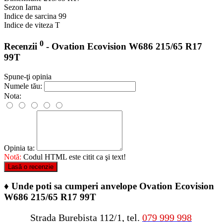
Sezon
Iarna
Indice de sarcina
99
Indice de viteza
T
0
Recenzii
- Ovation Ecovision W686 215/65 R17
99T
Spune-ţi opinia
Numele tău:
Nota:
Opinia ta:
Notă:
Codul HTML este citit ca şi text!
Lasă o recenzie
♦
Unde poti sa cumperi anvelope Ovation Ecovision
W686 215/65 R17 99T
Strada Burebista 112/1, tel.
079 999 998