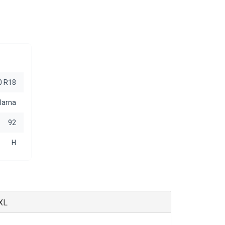
0 R18
Iarna
92
H
XL