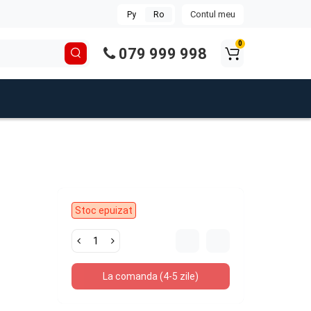
Contul meu
Ру
Ro
0
079 999 998
Stoc epuizat
La comanda (4-5 zile)