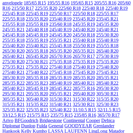
anvelopele
185/65 R15
195/55 R16
195/65 R15
205/55 R16
205/60
R16
215/50 R17
225/35 R20
225/60 R18
225/40 R18
225/40 R19
225/45 R18
225/45 R19
225/50 R17
225/50 R18
225/55 R17
225/55 R18
235/35 R20
235/40 R19
235/45 R20
235/45 R21
235/55 R18
235/55 R19
235/60 R18
245/35 R19
245/35 R20
245/35 R21
245/40 R18
245/40 R19
245/40 R20
245/40 R21
245/45 R18
245/45 R19
245/45 R20
245/50 R18
255/30 R20
255/35 R18
255/35 R19
255/35 R21
255/40 R18
255/40 R19
255/40 R20
255/40 R21
255/45 R18
255/50 R19
255/55 R18
265/30 R20
265/35 R18
265/35 R20
265/35 R21
265/40 R20
265/40 R21
265/45 R20
265/70 R16
265/70 R17
275/30 R19
275/30 R20
275/30 R21
275/35 R18
275/35 R19
275/35 R20
275/35 R21
275/35 R22
275/40 R18
275/40 R19
275/40 R20
275/40 R21
275/40 R22
275/45 R18
275/45 R20
275/45 R21
285/30 R19
285/35 R18
285/35 R19
285/35 R20
285/35 R21
285/35 R22
285/35 R23
285/40 R19
285/40 R21
285/40 R22
285/40 R23
285/45 R19
285/45 R22
285/75 R16
295/30 R20
295/30 R21
295/35 R20
295/35 R21
295/40 R20
305/30 R21
305/35 R21
305/40 R20
315/30 R21
315/30 R22
315/35 R20
315/35 R21
315/35 R22
315/40 R21
325/30 R21
325/30 R23
325/35 R22
325/35 R23
325/40 R22
31/10.5 R15
32/11.5 R15
33/12.5 R15
215/75 R15
235/75 R15
235/85 R16
365/70 R17
Arivo
BFGoodrich
Bridgestone
Continental
Cooper
Debica
Diplomat
Dunlop
Fulda
General
GOODYEAR
Grenlander
Hankook
Kelly
Kumho
LASSA
LAUFENN
LingLong
Matador