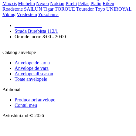
Maxxis
Michelin
Nexen
Nokian
Pirelli
Petlas
Platin
Riken
Roadstone
SAILUN
Tigar
TORQUE
Tourador
Toyo
UNIROYAL
Viking
Vredestein
Yokohama
079 999 998
Strada Burebista 112/1
Orar de lucru: 8:00 - 20:00
Catalog anvelope
Anvelope de iarna
Anvelope de vara
Anvelope all season
Toate anvelopele
Aditional
Producatori anvelope
Contul meu
Avtoshini.md © 2026