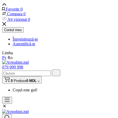
Favorite
0
Compara
0
Ați vizionat
0
Contul meu
Înregistrează-te
Autentifică-te
Limba
Ру
Ro
079 999 998
0
Produse
0 MDL
Coșul este gol!