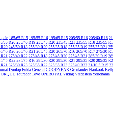
opele
185/65 R15
195/55 R16
195/65 R15
205/55 R16
205/60 R16
21
35/35 R20
235/40 R19
235/45 R20
235/45 R21
235/55 R18
235/55 R
 R20
245/50 R18
255/30 R20
255/35 R18
255/35 R19
255/35 R21
25
65/40 R20
265/40 R21
265/45 R20
265/70 R16
265/70 R17
275/30 R
 R21
275/40 R22
275/45 R18
275/45 R20
275/45 R21
285/30 R19
28
85/45 R22
285/75 R16
295/30 R20
295/30 R21
295/35 R20
295/35 R
 R21
325/30 R23
325/35 R22
325/35 R23
325/40 R22
31/10.5 R15
32
lomat
Dunlop
Fulda
General
GOODYEAR
Grenlander
Hankook
Kell
TORQUE
Tourador
Toyo
UNIROYAL
Viking
Vredestein
Yokohama