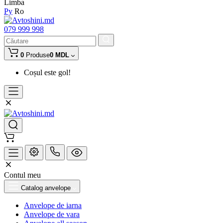
Limba
Ру
Ro
079 999 998
0
Produse
0 MDL
Coșul este gol!
Contul meu
Catalog anvelope
Anvelope de iarna
Anvelope de vara