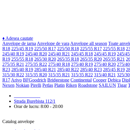
♦
Adesea cautate
Anvelope de iarna
Anvelope de vara
Anvelope all season
Toate anvel
R18
225/45 R19
225/50 R17
225/50 R18
225/55 R17
225/55 R18
2
245/40 R19
245/40 R20
245/40 R21
245/45 R18
245/45 R19
245/45
R19
255/55 R18
265/30 R20
265/35 R18
265/35 R20
265/35 R21
2
275/35 R21
275/35 R22
275/40 R18
275/40 R19
275/40 R20
275/40
R23
285/40 R19
285/40 R21
285/40 R22
285/40 R23
285/45 R19
2
315/30 R22
315/35 R20
315/35 R21
315/35 R22
315/40 R21
325/30
R17
Arivo
BFGoodrich
Bridgestone
Continental
Cooper
Debica
Dip
Nexen
Nokian
Pirelli
Petlas
Platin
Riken
Roadstone
SAILUN
Tigar
079 999 998
Strada Burebista 112/1
Orar de lucru: 8:00 - 20:00
Catalog anvelope