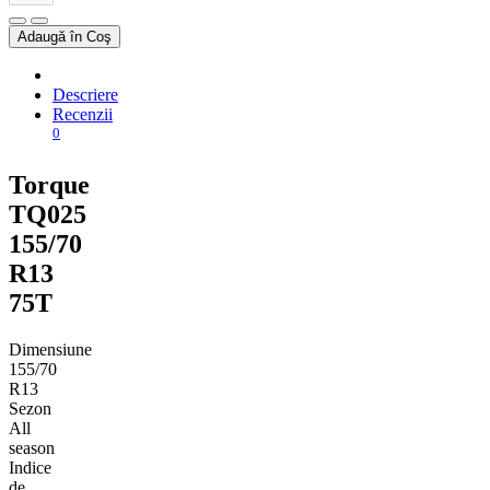
Adaugă în Coş
Descriere
Recenzii
0
Torque
TQ025
155/70
R13
75T
Dimensiune
155/70
R13
Sezon
All
season
Indice
de