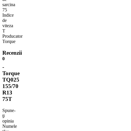
sarcina
75
Indice
de
viteza
T
Producator
Torque
Recenzii
0
-
Torque
TQ025
155/70
R13
75T
Spune-
ţi
opinia
Numele