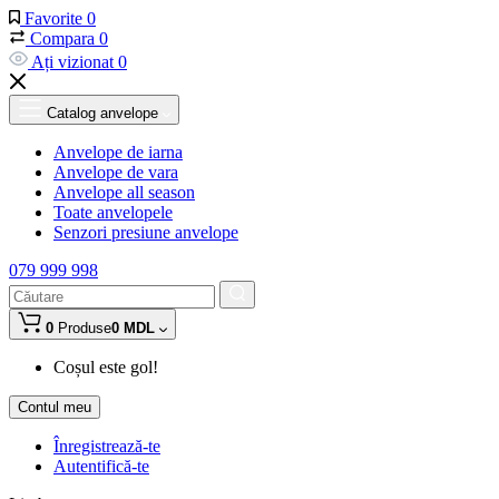
Favorite
0
Compara
0
Ați vizionat
0
Catalog anvelope
Anvelope de iarna
Anvelope de vara
Anvelope all season
Toate anvelopele
Senzori presiune anvelope
079 999 998
0
Produse
0 MDL
Coșul este gol!
Contul meu
Înregistrează-te
Autentifică-te