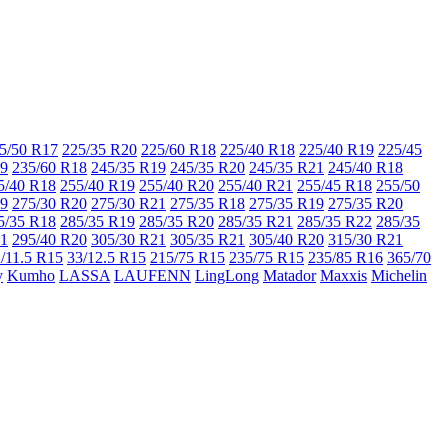
5/50 R17
225/35 R20
225/60 R18
225/40 R18
225/40 R19
225/45
19
235/60 R18
245/35 R19
245/35 R20
245/35 R21
245/40 R18
5/40 R18
255/40 R19
255/40 R20
255/40 R21
255/45 R18
255/50
19
275/30 R20
275/30 R21
275/35 R18
275/35 R19
275/35 R20
5/35 R18
285/35 R19
285/35 R20
285/35 R21
285/35 R22
285/35
21
295/40 R20
305/30 R21
305/35 R21
305/40 R20
315/30 R21
/11.5 R15
33/12.5 R15
215/75 R15
235/75 R15
235/85 R16
365/70
y
Kumho
LASSA
LAUFENN
LingLong
Matador
Maxxis
Michelin