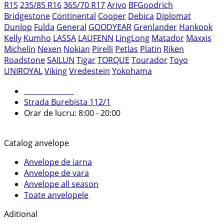
R15
235/85 R16
365/70 R17
Arivo
BFGoodrich
Bridgestone
Continental
Cooper
Debica
Diplomat
Dunlop
Fulda
General
GOODYEAR
Grenlander
Hankook
Kelly
Kumho
LASSA
LAUFENN
LingLong
Matador
Maxxis
Michelin
Nexen
Nokian
Pirelli
Petlas
Platin
Riken
Roadstone
SAILUN
Tigar
TORQUE
Tourador
Toyo
UNIROYAL
Viking
Vredestein
Yokohama
079 999 998
Strada Burebista 112/1
Orar de lucru: 8:00 - 20:00
Catalog anvelope
Anvelope de iarna
Anvelope de vara
Anvelope all season
Toate anvelopele
Aditional