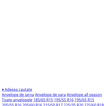
♦
Adesea cautate
Anvelope de iarna
Anvelope de vara
Anvelope all season
Toate anvelopele
185/65 R15
195/55 R16
195/65 R15
205/55 R16
205/60 R16
215/50 R17
225/35 R20
225/60 R18