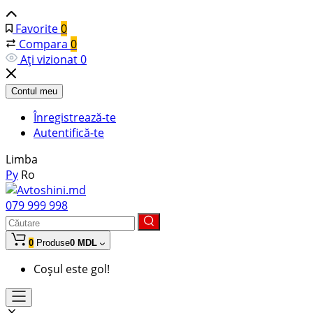
Favorite
0
Compara
0
Ați vizionat
0
Contul meu
Înregistrează-te
Autentifică-te
Limba
Ру
Ro
079 999 998
0
Produse
0 MDL
Coșul este gol!