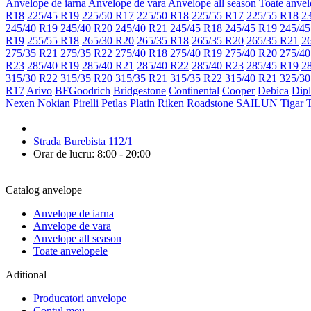
Anvelope de iarna
Anvelope de vara
Anvelope all season
Toate anvel
R18
225/45 R19
225/50 R17
225/50 R18
225/55 R17
225/55 R18
2
245/40 R19
245/40 R20
245/40 R21
245/45 R18
245/45 R19
245/45
R19
255/55 R18
265/30 R20
265/35 R18
265/35 R20
265/35 R21
2
275/35 R21
275/35 R22
275/40 R18
275/40 R19
275/40 R20
275/40
R23
285/40 R19
285/40 R21
285/40 R22
285/40 R23
285/45 R19
2
315/30 R22
315/35 R20
315/35 R21
315/35 R22
315/40 R21
325/30
R17
Arivo
BFGoodrich
Bridgestone
Continental
Cooper
Debica
Dip
Nexen
Nokian
Pirelli
Petlas
Platin
Riken
Roadstone
SAILUN
Tigar
079 999 998
Strada Burebista 112/1
Orar de lucru: 8:00 - 20:00
Catalog anvelope
Anvelope de iarna
Anvelope de vara
Anvelope all season
Toate anvelopele
Aditional
Producatori anvelope
Contul meu