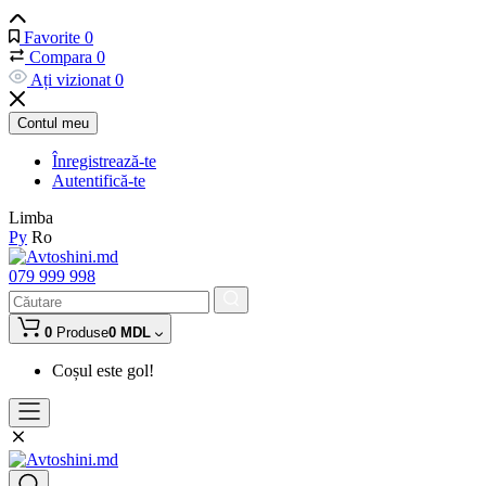
Favorite
0
Compara
0
Ați vizionat
0
Contul meu
Înregistrează-te
Autentifică-te
Limba
Ру
Ro
079 999 998
0
Produse
0 MDL
Coșul este gol!