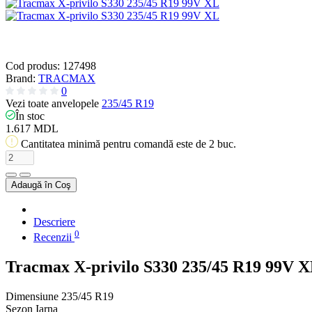
Cod produs:
127498
Brand:
TRACMAX
0
Vezi toate anvelopele
235/45 R19
În stoc
1.617 MDL
Cantitatea minimă pentru comandă este de 2 buc.
Adaugă în Coş
Descriere
0
Recenzii
Tracmax X-privilo S330 235/45 R19 99V 
Dimensiune
235/45 R19
Sezon
Iarna