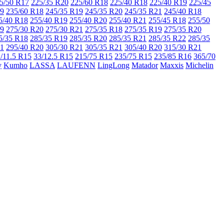
5/50 R17
225/35 R20
225/60 R18
225/40 R18
225/40 R19
225/45
19
235/60 R18
245/35 R19
245/35 R20
245/35 R21
245/40 R18
5/40 R18
255/40 R19
255/40 R20
255/40 R21
255/45 R18
255/50
19
275/30 R20
275/30 R21
275/35 R18
275/35 R19
275/35 R20
5/35 R18
285/35 R19
285/35 R20
285/35 R21
285/35 R22
285/35
21
295/40 R20
305/30 R21
305/35 R21
305/40 R20
315/30 R21
/11.5 R15
33/12.5 R15
215/75 R15
235/75 R15
235/85 R16
365/70
y
Kumho
LASSA
LAUFENN
LingLong
Matador
Maxxis
Michelin