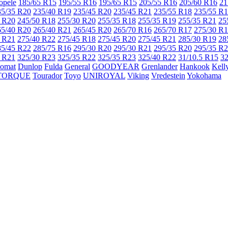
opele
185/65 R15
195/55 R16
195/65 R15
205/55 R16
205/60 R16
21
35/35 R20
235/40 R19
235/45 R20
235/45 R21
235/55 R18
235/55 R
 R20
245/50 R18
255/30 R20
255/35 R18
255/35 R19
255/35 R21
25
65/40 R20
265/40 R21
265/45 R20
265/70 R16
265/70 R17
275/30 R
 R21
275/40 R22
275/45 R18
275/45 R20
275/45 R21
285/30 R19
28
85/45 R22
285/75 R16
295/30 R20
295/30 R21
295/35 R20
295/35 R
 R21
325/30 R23
325/35 R22
325/35 R23
325/40 R22
31/10.5 R15
32
lomat
Dunlop
Fulda
General
GOODYEAR
Grenlander
Hankook
Kell
TORQUE
Tourador
Toyo
UNIROYAL
Viking
Vredestein
Yokohama