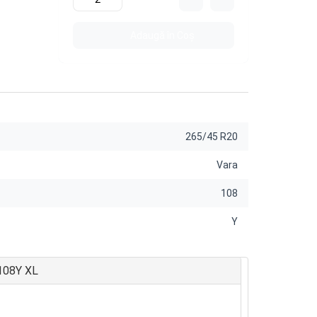
Adaugă în Coş
265/45 R20
Vara
108
Y
 108Y XL