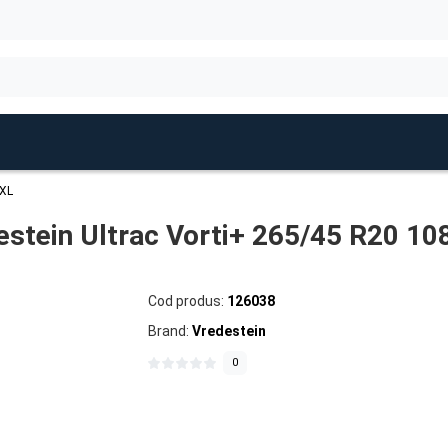
 XL
estein Ultrac Vorti+ 265/45 R20 10
Cod produs:
126038
Brand:
Vredestein
0