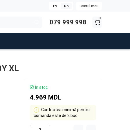
Contul meu
Ру
Ro
0
079 999 998
8Y XL
În stoc
4.969 MDL
Cantitatea minimă pentru
comandă este de 2 buc.