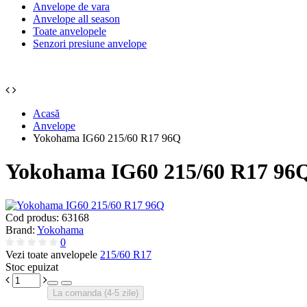
Anvelope de vara
Anvelope all season
Toate anvelopele
Senzori presiune anvelope
Acasă
Anvelope
Yokohama IG60 215/60 R17 96Q
Yokohama IG60 215/60 R17 96
Cod produs:
63168
Brand:
Yokohama
0
Vezi toate anvelopele
215/60 R17
Stoc epuizat
La comanda (4-5 zile)