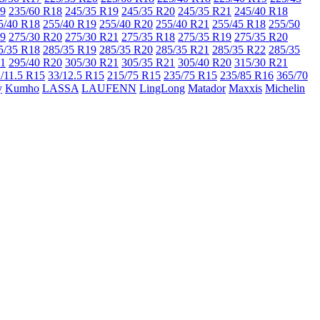
19
235/60 R18
245/35 R19
245/35 R20
245/35 R21
245/40 R18
5/40 R18
255/40 R19
255/40 R20
255/40 R21
255/45 R18
255/50
19
275/30 R20
275/30 R21
275/35 R18
275/35 R19
275/35 R20
5/35 R18
285/35 R19
285/35 R20
285/35 R21
285/35 R22
285/35
21
295/40 R20
305/30 R21
305/35 R21
305/40 R20
315/30 R21
/11.5 R15
33/12.5 R15
215/75 R15
235/75 R15
235/85 R16
365/70
y
Kumho
LASSA
LAUFENN
LingLong
Matador
Maxxis
Michelin