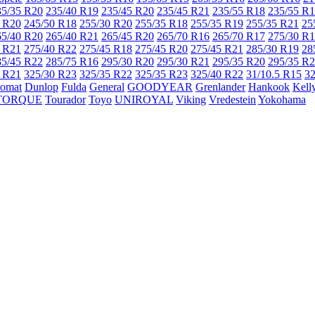
35/35 R20
235/40 R19
235/45 R20
235/45 R21
235/55 R18
235/55 R
 R20
245/50 R18
255/30 R20
255/35 R18
255/35 R19
255/35 R21
25
65/40 R20
265/40 R21
265/45 R20
265/70 R16
265/70 R17
275/30 R
 R21
275/40 R22
275/45 R18
275/45 R20
275/45 R21
285/30 R19
28
85/45 R22
285/75 R16
295/30 R20
295/30 R21
295/35 R20
295/35 R
 R21
325/30 R23
325/35 R22
325/35 R23
325/40 R22
31/10.5 R15
32
lomat
Dunlop
Fulda
General
GOODYEAR
Grenlander
Hankook
Kell
TORQUE
Tourador
Toyo
UNIROYAL
Viking
Vredestein
Yokohama