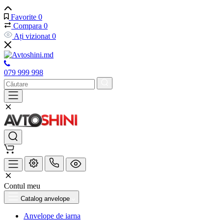
Favorite
0
Compara
0
Ați vizionat
0
079 999 998
Contul meu
Catalog anvelope
Anvelope de iarna