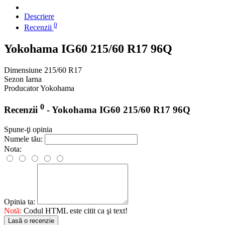
Descriere
0
Recenzii
Yokohama IG60 215/60 R17 96Q
Dimensiune
215/60 R17
Sezon
Iarna
Producator
Yokohama
0
Recenzii
- Yokohama IG60 215/60 R17 96Q
Spune-ţi opinia
Numele tău:
Nota:
Opinia ta:
Notă:
Codul HTML este citit ca şi text!
Lasă o recenzie