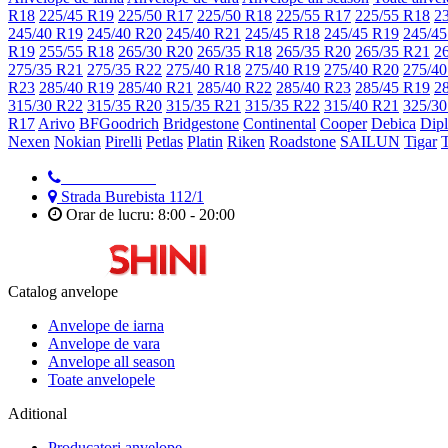
R18
225/45 R19
225/50 R17
225/50 R18
225/55 R17
225/55 R18
2
245/40 R19
245/40 R20
245/40 R21
245/45 R18
245/45 R19
245/45
R19
255/55 R18
265/30 R20
265/35 R18
265/35 R20
265/35 R21
2
275/35 R21
275/35 R22
275/40 R18
275/40 R19
275/40 R20
275/40
R23
285/40 R19
285/40 R21
285/40 R22
285/40 R23
285/45 R19
2
315/30 R22
315/35 R20
315/35 R21
315/35 R22
315/40 R21
325/30
R17
Arivo
BFGoodrich
Bridgestone
Continental
Cooper
Debica
Dip
Nexen
Nokian
Pirelli
Petlas
Platin
Riken
Roadstone
SAILUN
Tigar
079 999 998
Strada Burebista 112/1
Orar de lucru: 8:00 - 20:00
Catalog anvelope
Anvelope de iarna
Anvelope de vara
Anvelope all season
Toate anvelopele
Aditional
Producatori anvelope