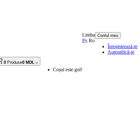
Limba
Contul meu
Ру
Ro
Înregistrează-te
Autentifică-te
0
Produse
0 MDL
Coșul este gol!