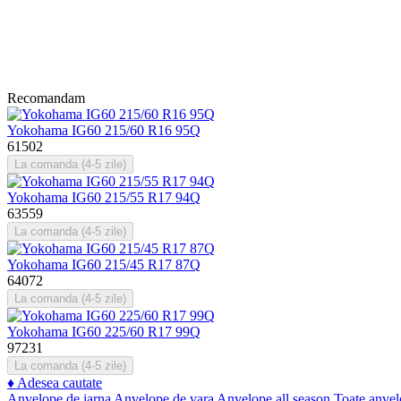
Recomandam
Yokohama IG60 215/60 R16 95Q
61502
La comanda (4-5 zile)
Yokohama IG60 215/55 R17 94Q
63559
La comanda (4-5 zile)
Yokohama IG60 215/45 R17 87Q
64072
La comanda (4-5 zile)
Yokohama IG60 225/60 R17 99Q
97231
La comanda (4-5 zile)
♦
Adesea cautate
Anvelope de iarna
Anvelope de vara
Anvelope all season
Toate anvel