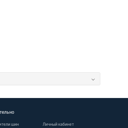
тельно
ители шин
Личный кабинет