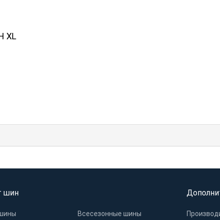
H XL
г шин
Дополни
шины
Всесезонные шины
Производ