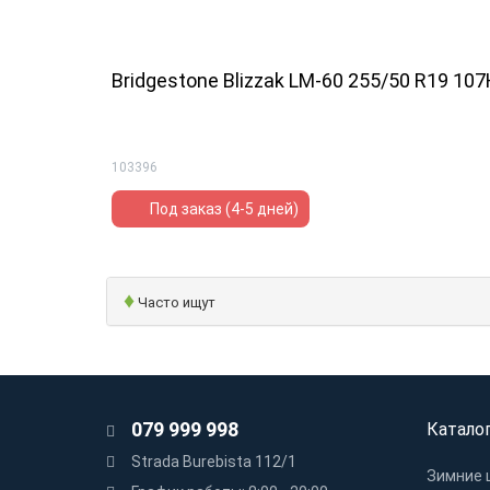
Bridgestone Blizzak LM-60 255/50 R19 107
103396
Под заказ (4-5 дней)
♦
Часто ищут
079 999 998
Катало
Strada Burebista 112/1
Зимние 