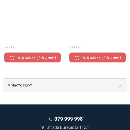
65693
68263
Под заказ (4-5 дней)
Под заказ (4-5 дней)
♦
Часто ищут
079 999 998
Strada Burebista 112/1