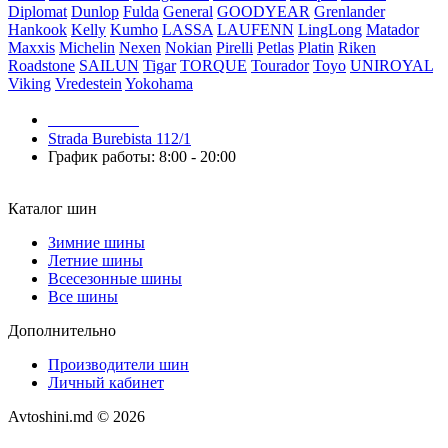
Diplomat
Dunlop
Fulda
General
GOODYEAR
Grenlander
Hankook
Kelly
Kumho
LASSA
LAUFENN
LingLong
Matador
Maxxis
Michelin
Nexen
Nokian
Pirelli
Petlas
Platin
Riken
Roadstone
SAILUN
Tigar
TORQUE
Tourador
Toyo
UNIROYAL
Viking
Vredestein
Yokohama
079 999 998
Strada Burebista 112/1
График работы: 8:00 - 20:00
Каталог шин
Зимние шины
Летние шины
Всесезонные шины
Все шины
Дополнительно
Производители шин
Личный кабинет
Avtoshini.md © 2026