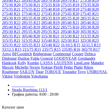
265/40 R21
265/45 R20
265/70 R16
265/70 R17
275/30 R19
275/30 R20
275/30 R21
275/35 R18
275/35 R19
275/35 R20
275/35 R21
275/35 R22
275/40 R18
275/40 R19
275/40 R20
275/40 R21
275/40 R22
275/45 R18
275/45 R20
275/45 R21
285/30 R19
285/35 R18
285/35 R19
285/35 R20
285/35 R21
285/35 R22
285/35 R23
285/40 R19
285/40 R21
285/40 R22
285/40 R23
285/45 R19
285/45 R22
285/75 R16
295/30 R20
295/30 R21
295/35 R20
295/35 R21
295/40 R20
305/30 R21
305/35 R21
305/40 R20
315/30 R21
315/30 R22
315/35 R20
315/35 R21
315/35 R22
315/40 R21
325/30 R21
325/30 R23
325/35 R22
325/35 R23
325/40 R22
31/10.5 R15
32/11.5 R15
33/12.5 R15
215/75 R15
235/75 R15
235/85 R16
365/70 R17
Arivo
BFGoodrich
Bridgestone
Continental
Cooper
Debica
Diplomat
Dunlop
Fulda
General
GOODYEAR
Grenlander
Hankook
Kelly
Kumho
LASSA
LAUFENN
LingLong
Matador
Maxxis
Michelin
Nexen
Nokian
Pirelli
Petlas
Platin
Riken
Roadstone
SAILUN
Tigar
TORQUE
Tourador
Toyo
UNIROYAL
Viking
Vredestein
Yokohama
079 999 998
Strada Burebista 112/1
График работы: 8:00 - 20:00
Каталог шин